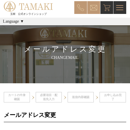
玉樹 公式オンラインショップ
Language ▼
メールアドレス変更
CHANGEMAIL
カートの中身
必要項目・配
お申し込み完
送信内容確認
確認
送先入力
了
メールアドレス変更